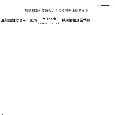
店舗検索
新着情報
よくある質問
通販サイト
V-check
！豆知識
処方せん・薬局
採用情報
企業情報
（プライベートブランド）