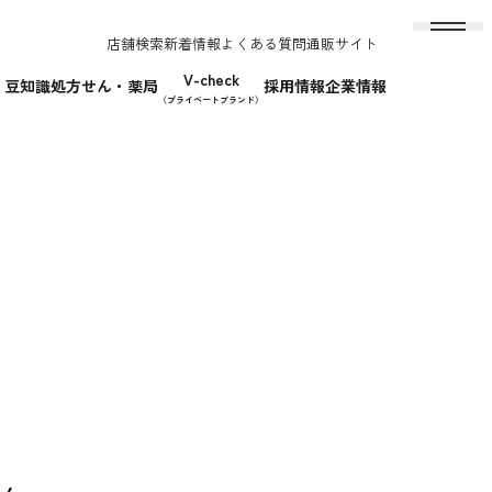
店舗検索
新着情報
よくある質問
通販サイト
V-check
！豆知識
処方せん・薬局
採用情報
企業情報
（プライベートブランド）