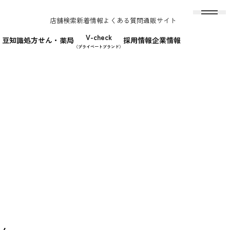
店舗検索
新着情報
よくある質問
通販サイト
V-check
！豆知識
処方せん・薬局
採用情報
企業情報
（プライベートブランド）