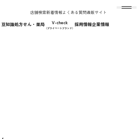
店舗検索
新着情報
よくある質問
通販サイト
V-check
！豆知識
処方せん・薬局
採用情報
企業情報
（プライベートブランド）