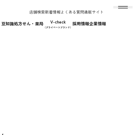
店舗検索
新着情報
よくある質問
通販サイト
V-check
！豆知識
処方せん・薬局
採用情報
企業情報
（プライベートブランド）